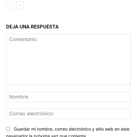
DEJA UNA RESPUESTA
Comentario:
No
Co
ele
Sitio
Guardar mi nombre, correo electrónico y sitio web en este
web:
navegador la próxima vez que comente.