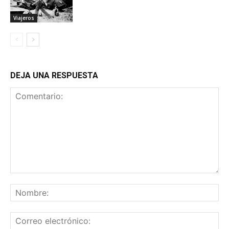
Viajeros
DEJA UNA RESPUESTA
Comentario:
No
Co
ele