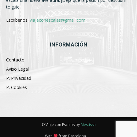
escala una nueva aventura. ¡Deja que la pasión por descubrir
te guíe!
Escríbenos:
viajeconescalas@gmail.com
INFORMACIÓN
Contacto
Aviso Legal
P. Privacidad
P. Cookies
© Viaje con Escalas by
Mestissa
With
from Barcelona