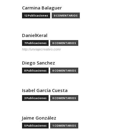
Carmina Balaguer
12 Publicaciones
0 COMENTARIOS
DanielKeral
7 Publicaciones
0 COMENTARIOS
http://unviajecreativo.com/
Diego Sanchez
8 Publicaciones
0 COMENTARIOS
Isabel García Cuesta
3 Publicaciones
0 COMENTARIOS
Jaime González
5 Publicaciones
1 COMENTARIOS