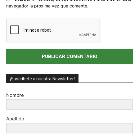
web:
navegador la próxima vez que comente.
¡Suscríbete a nuestra Newsletter!
Nombre
Apellido