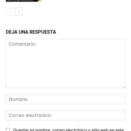
DEJA UNA RESPUESTA
Comentario:
No
Co
ele
Sitio
Guardar mi nombre, correo electrónico y sitio web en este