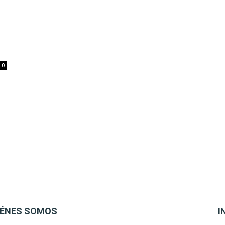
0
IÉNES SOMOS
I