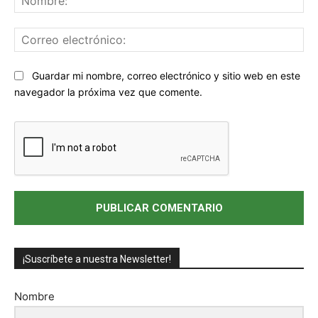
Co
ele
Sitio
Guardar mi nombre, correo electrónico y sitio web en este
web:
navegador la próxima vez que comente.
¡Suscríbete a nuestra Newsletter!
Nombre