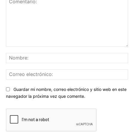
Comentario:
No
Co
ele
Sitio
Guardar mi nombre, correo electrónico y sitio web en este
web:
navegador la próxima vez que comente.