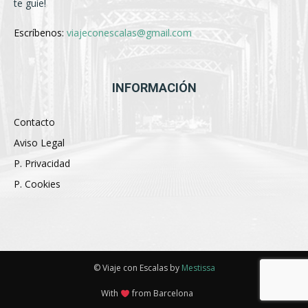
te guíe!
Escríbenos:
viajeconescalas@gmail.com
INFORMACIÓN
Contacto
Aviso Legal
P. Privacidad
P. Cookies
© Viaje con Escalas by
Mestissa
With
from Barcelona