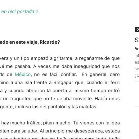
D
S
edo en este viaje, Ricardo?
An
Jo
ayera y un tipo empezó a gritarme, a regañarme de que
es
qué me pasaba. A veces me daba inseguridad que nos
se
endo de
México
, no es fácil confiar. En general, cero
¿C
ino a una isla frente a Singapur que, cuando el ferri
a y cuando abrieron la puerta al mismo tiempo entró
ra un traqueteo que no te dejaba moverte. Había unos
ente, incluso las del pantalón y las maletas.
 hay mucho tráfico, pitan mucho. Tú vienes con la idea
e pitan para saludar. Al principio me desesperaba, estaba
ba saludando y me decían
hello mister
para todo,
hello