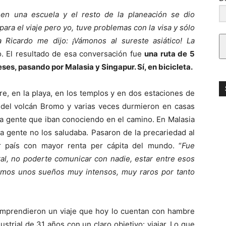
 en una escuela y el resto de la planeación se dio
ara el viaje pero yo, tuve problemas con la visa y sólo
Ricardo me dijo: ¡Vámonos al sureste asiático! La
o. El resultado de esa conversación fue
una ruta de 5
ses, pasando por Malasia y Singapur. Sí, en bicicleta.
re, en la playa, en los templos y en dos estaciones de
r del volcán Bromo y varias veces durmieron en casas
 la gente que iban conociendo en el camino. En Malasia
la gente no los saludaba. Pasaron de la precariedad al
er país con mayor renta per cápita del mundo. “
Fue
ral, no poderte comunicar con nadie, estar entre esos
eníamos unos sueños muy intensos, muy raros por tanto
emprendieron un viaje que hoy lo cuentan con hambre
strial de 31 años con un claro objetivo: viajar. Lo que