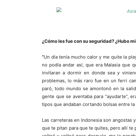
¿Cómo les fue con su seguridad? ¿Hubo mi
“
Un día tenía mucho calor y me quite la pl
no podía andar así, que era Malasia que 
invitaran a dormir en donde sea y vini
problemas, lo más raro fue en un ferri cam
paró, todo mundo se amontonó en la salid
gente que se aventaba para “ayudarte”, e
tipos que andaban cortando bolsas entre la g
Las carreteras en Indonesia son angostas y
que te pitan para que te quites, pero allí t
volteé y volteé pero después, me la pasa