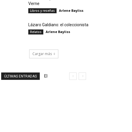
Verne
Arlene Bayliss
Libros y reseñas
Lázaro Galdiano: el coleccionista
Arlene Bayliss
Relatos
Cargar más
El
ÚLTIMAS ENTRADAS
final
de
un
viaje