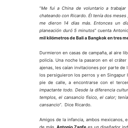
“
Me fui a China de voluntario a trabajar
chateando con Ricardo. Él tenía dos meses p
me dieron 14 días más. Entonces un día 
planeación duró 5 minutos
” cuenta Antoni
mil kilómetros de Bali a Bangkok en tres me
Durmieron en casas de campaña, al aire lib
policía. Una noche la pasaron en el cráte
ajenas, les caían invitaciones por parte de
los persiguieron los perros y en Singapur 
pie de calle, a encontrarse con el terc
impactante todo. Desde la diferencia cultu
templos, el cansancio físico, el calor; t
cansancio
”. Dice Ricardo.
Amigos de la infancia, ambos mexicanos, 
de más.
Antonio Zapfe
es un diseñador indu