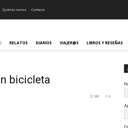
Quiénes somos
Contacto
RELATOS
DIARIOS
VIAJER@S
LIBROS Y RESEÑAS
n bicicleta
N
563
0
A
D