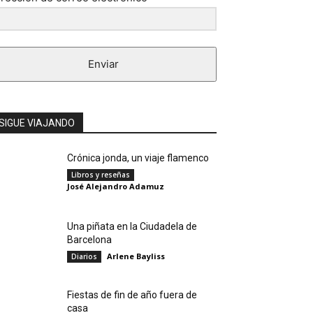
Enviar
SIGUE VIAJANDO
Crónica jonda, un viaje flamenco
Libros y reseñas
José Alejandro Adamuz
Una piñata en la Ciudadela de
Barcelona
Arlene Bayliss
Diarios
Fiestas de fin de año fuera de
casa