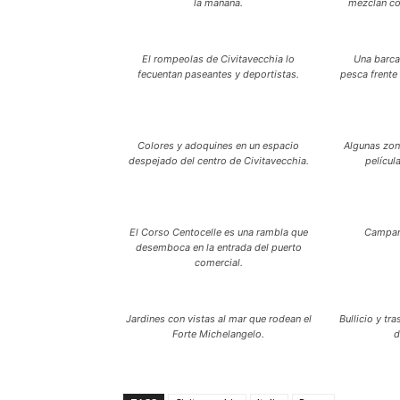
la mañana.
mezclan con
El rompeolas de Civitavecchia lo
Una barc
fecuentan paseantes y deportistas.
pesca frente 
Colores y adoquines en un espacio
Algunas zona
despejado del centro de Civitavecchia.
películ
El Corso Centocelle es una rambla que
Campana
desemboca en la entrada del puerto
comercial.
Jardines con vistas al mar que rodean el
Bullicio y tr
Forte Michelangelo.
d