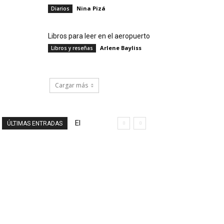
Nina Pizá
Diarios
Libros para leer en el aeropuerto
Arlene Bayliss
Libros y reseñas
Cargar más
El
ÚLTIMAS ENTRADAS
final
de
un
viaje