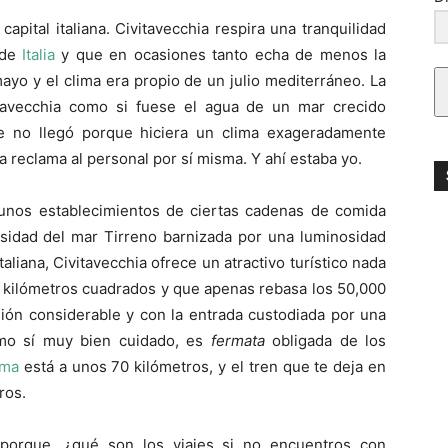
pital italiana. Civitavecchia respira una tranquilidad
 de
Italia
y que en ocasiones tanto echa de menos la
mayo y el clima era propio de un julio mediterráneo. La
itavecchia como si fuese el agua de un mar crecido
te no llegó porque hiciera un clima exageradamente
a reclama al personal por sí misma. Y ahí estaba yo.
lgunos establecimientos de ciertas cadenas de comida
nsidad del mar Tirreno barnizada por una luminosidad
aliana, Civitavecchia ofrece un atractivo turístico nada
 kilómetros cuadrados y que apenas rebasa los 50,000
sión considerable y con la entrada custodiada por una
omo sí muy bien cuidado, es
fermata
obligada de los
ma
está a unos 70 kilómetros, y el tren que te deja en
ros.
porque, ¿qué son los viajes si no encuentros con