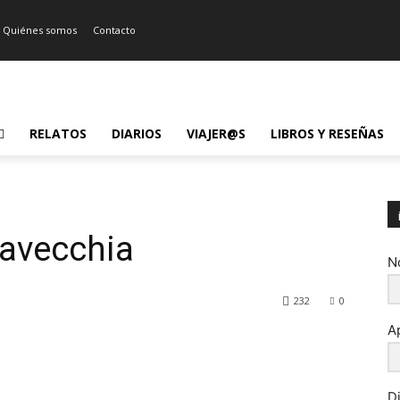
Quiénes somos
Contacto
RELATOS
DIARIOS
VIAJER@S
LIBROS Y RESEÑAS
tavecchia
N
232
0
A
D