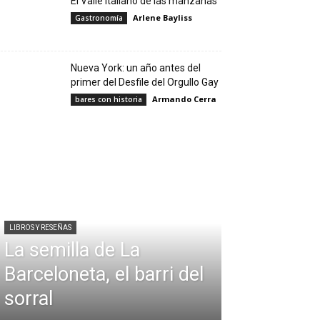
El Valle italiano de las manzanas
Arlene Bayliss
Gastronomía
Nueva York: un año antes del
primer del Desfile del Orgullo Gay
Armando Cerra
bares con historia
LIBROS Y RESEÑAS
La semilla de La
Barceloneta, el barri del
sorral