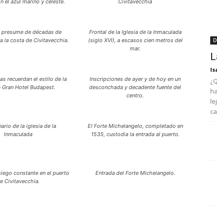
 el azul marino y celeste.
Civitavecchia
a presume de décadas de
Frontal de la Iglesia de la Inmaculada
a la costa de Civitavecchia.
(siglo XVI), a escasos cien metros del
D
mar.
L
Is
s recuerdan el estilo de la
Inscripciones de ayer y de hoy en un
¿Q
a Gran Hotel Budapest.
desconchada y decadente fuente del
ha
centro.
le
ca
rio de la iglesia de la
El Forte Michelangelo, completado en
Inmaculada
1535, custodia la entrada al puerto.
asiego constante en el puerto
Entrada del Forte Michelangelo.
e Civitavecchia.