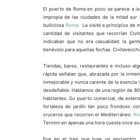
El puerto de Roma en poco se parece a la ca
impropia de las ciudades de la mitad sur
bulliciosa
Roma
. La visité a principios de 
cantidad de visitantes que recorrían Civ
indicaban que no era casualidad: la gen
benévolo para aquellas fechas. Civitavecchi
Tiendas, bares, restaurantes e incluso a
rápida señalan que, abrazada por la inme
inmejorable y nunca carente de la esencia it
desdeñable. Hablamos de una región de 80
habitantes. Su puerto comercial, de exten
fortaleza de jardín tan poco frondoso c
cruceros que recorren el Mediterráneo.
Ro
Termini en apenas una hora cuesta once eu
Fue en el tren que tuve un encuentro, 