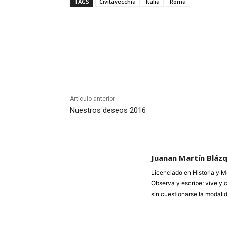
TAGS
Civitavecchia
Italia
Roma
Cuota
Artículo anterior
Nuestros deseos 2016
Juanan Martín Bláz
Licenciado en Historia y Má
Observa y escribe; vive y c
sin cuestionarse la modalid