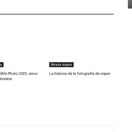
ra
Mirada viajera
life Photo 2023, amor
La historia de la fotografía de viajes
ilvestre