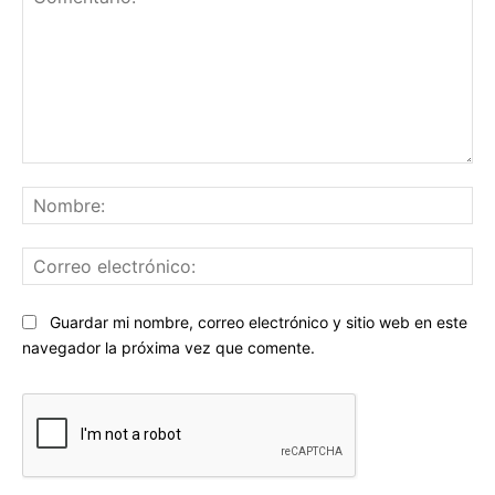
Comentario:
No
Co
ele
Sitio
Guardar mi nombre, correo electrónico y sitio web en este
web:
navegador la próxima vez que comente.