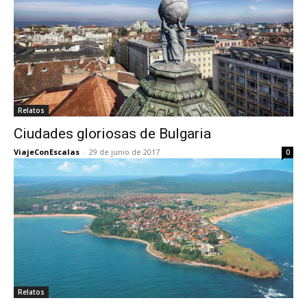
Relatos
Ciudades gloriosas de Bulgaria
ViajeConEscalas
-
29 de junio de 2017
0
Relatos