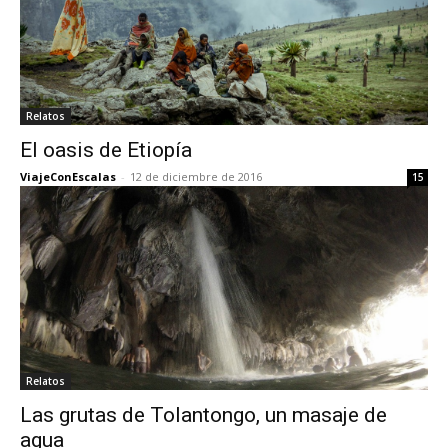
Relatos
El oasis de Etiopía
ViajeConEscalas
-
12 de diciembre de 2016
15
Relatos
Las grutas de Tolantongo, un masaje de
agua