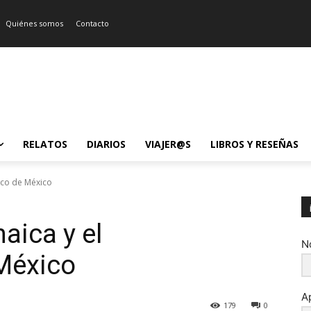
Quiénes somos
Contacto
RELATOS
DIARIOS
VIAJER@S
LIBROS Y RESEÑAS
eco de México
aica y el
N
México
A
179
0