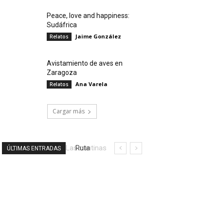
Peace, love and happiness:
Sudáfrica
Jaime González
Relatos
Avistamiento de aves en
Zaragoza
Ana Varela
Relatos
Cargar más
Ruta
ÚLTIMAS ENTRADAS
literaria
por la
Ciudad
de
México