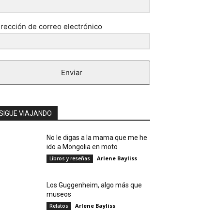
irección de correo electrónico
Enviar
SIGUE VIAJANDO
No le digas a la mama que me he
ido a Mongolia en moto
Arlene Bayliss
Libros y reseñas
Los Guggenheim, algo más que
museos
Arlene Bayliss
Relatos