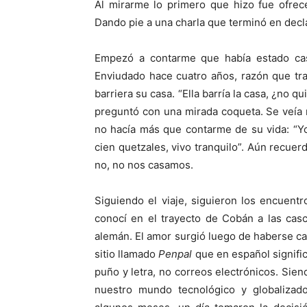
Al mirarme lo primero que hizo fue ofre
Dando pie a una charla que terminó en decl
Empezó a contarme que había estado cas
Enviudado hace cuatro años, razón que tr
barriera su casa. “Ella barría la casa, ¿no 
preguntó con una mirada coqueta. Se veía m
no hacía más que contarme de su vida: “Y
cien quetzales, vivo tranquilo”. Aún recuer
no, no nos casamos.
Siguiendo el viaje, siguieron los encuen
conocí en el trayecto de Cobán a las cas
alemán. El amor surgió luego de haberse ca
sitio llamado
Penpal
que en español signifi
puño y letra, no correos electrónicos. Sie
nuestro mundo tecnológico y globalizad