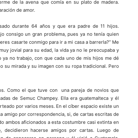
cerme de la avena que comía en su plato de madera.
aración de amor.
ado durante 64 años y que era padre de 11 hijos.
ajo consigo un gran problema, pues ya no tenía quien
quieres casarte conmigo para ir a mi casa a barrerla?” Me
uy jovial para su edad, la vida ya no le preocupaba y
o ya no trabajo, con que cada uno de mis hijos me dé
do su mirada y su imagen con su ropa tradicional. Pero
tros. Como el que tuve con una pareja de novios que
cadas de Semuc Champey. Ella era guatemalteca y él
rteado por varios meses. En el cíber espacio existe un
ca amigo por correspondencia, si, de cartas escritas de
ndo ambos aficionados a esta costumbre casi extinta en
o, decidieron hacerse amigos por cartas. Luego de