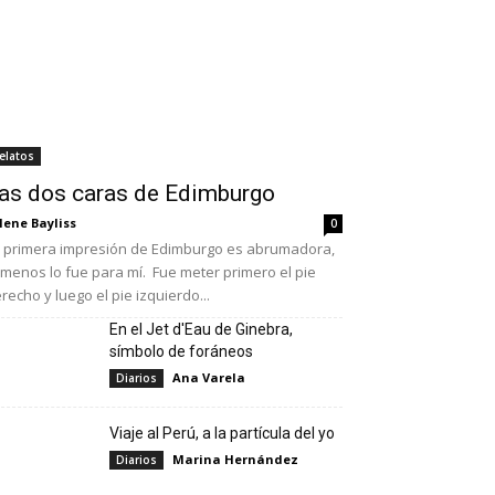
elatos
as dos caras de Edimburgo
lene Bayliss
0
 primera impresión de Edimburgo es abrumadora,
 menos lo fue para mí. Fue meter primero el pie
recho y luego el pie izquierdo...
En el Jet d'Eau de Ginebra,
símbolo de foráneos
Ana Varela
Diarios
Viaje al Perú, a la partícula del yo
Marina Hernández
Diarios