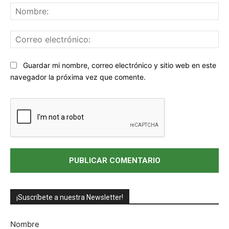
No
Co
ele
Sitio
Guardar mi nombre, correo electrónico y sitio web en este
web:
navegador la próxima vez que comente.
¡Suscríbete a nuestra Newsletter!
Nombre