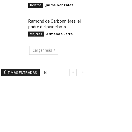
Jaime González
Relatos
Ramond de Carbonnières, el
padre del pirineísmo
Armando Cerra
Viajeros
Cargar más
El
ÚLTIMAS ENTRADAS
final
de
un
viaje