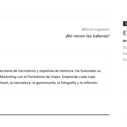
G
Artículo siguiente
E
¡Ahí vienen las ballenas!
Ar
Es
Eu
ma
nezolana de nacimiento y española de herencia. Ha fusionado su
 Marketing con el Periodismo de Viajes. Emprende cada viaje
tural, la naturaleza, la gastronomía, la fotografía y la reflexión.