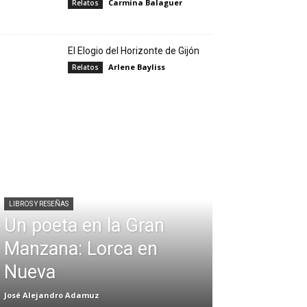
Carmina Balaguer
Relatos
El Elogio del Horizonte de Gijón
Arlene Bayliss
Relatos
LIBROS Y RESEÑAS
Un poeta en la Gran
Manzana: Lorca en
Nueva
José Alejandro Adamuz