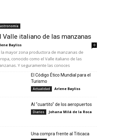
astronomía
l Valle italiano de las manzanas
lene Bayliss
0
 la mayor zona productora de manzanas de
ropa, conocido como el Valle italiano de las
nzanas. Y seguramente las conoces
El Código Ético Mundial para el
Turismo
Arlene Bayliss
Actualidad
Al "cuartito" de los aeropuertos
Johana Milá de la Roca
Diarios
Una compra frente al Titicaca