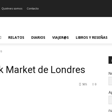
Quiénes somos
Contacto
RELATOS
DIARIOS
VIAJER@S
LIBROS Y RESEÑAS
es
k Market de Londres
N
505
0
A
D