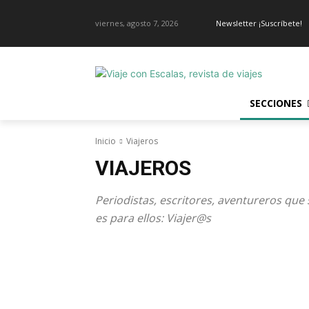
viernes, agosto 7, 2026
Newsletter ¡Suscríbete!
SECCIONES
Inicio
Viajeros
VIAJEROS
Periodistas, escritores, aventureros que
es para ellos: Viajer@s