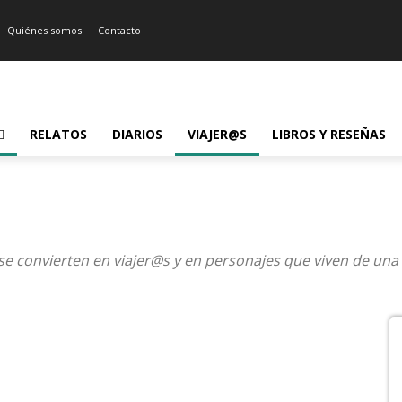
Quiénes somos
Contacto
RELATOS
DIARIOS
VIAJER@S
LIBROS Y RESEÑAS
 se convierten en viajer@s y en personajes que viven de una