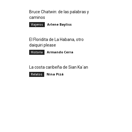
Bruce Chatwin: de las palabras y
caminos
Arlene Bayliss
Viajeros
El Floridita de La Habana, otro
daiquiri please
Armando Cerra
Historia
La costa caribeña de Sian Ka´an
Nina Pizá
Relatos