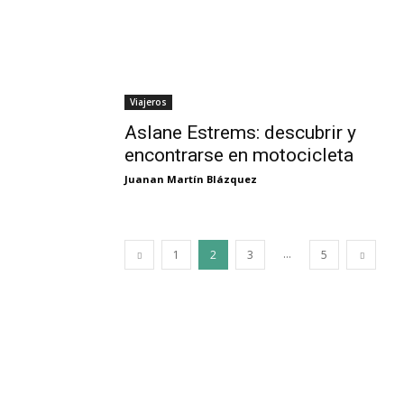
Viajeros
Aslane Estrems: descubrir y
encontrarse en motocicleta
Juanan Martín Blázquez
...
1
2
3
5