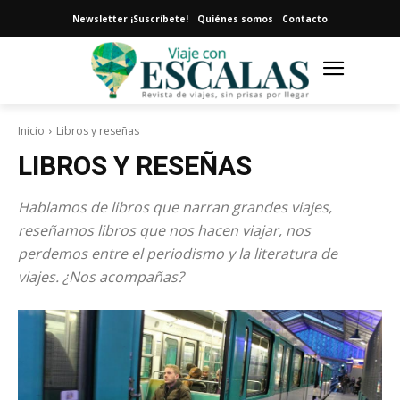
Newsletter ¡Suscríbete!
Quiénes somos
Contacto
Inicio
Libros y reseñas
LIBROS Y RESEÑAS
Hablamos de libros que narran grandes viajes,
reseñamos libros que nos hacen viajar, nos
perdemos entre el periodismo y la literatura de
viajes. ¿Nos acompañas?