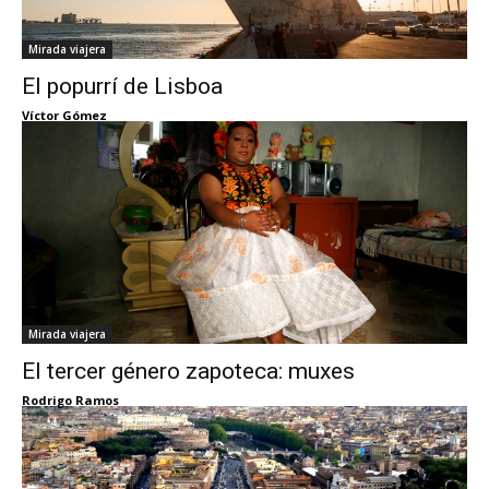
Mirada viajera
El popurrí de Lisboa
Víctor Gómez
Mirada viajera
El tercer género zapoteca: muxes
Rodrigo Ramos