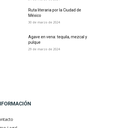
Ruta literaria por la Ciudad de
México
30 de marzo de 2024
Agave en vena: tequila, mezcal y
pulque
29 de marzo de 2024
NFORMACIÓN
ontacto
iso Legal