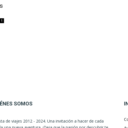
os
1
IÉNES SOMOS
I
C
sta de viajes 2012 - 2024. Una invitación a hacer de cada
la una nueva aventura. ¡Deja que la pasión por descubrir te
Av