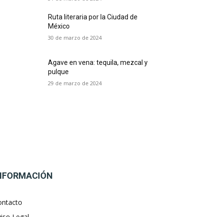
Ruta literaria por la Ciudad de
México
30 de marzo de 2024
Agave en vena: tequila, mezcal y
pulque
29 de marzo de 2024
NFORMACIÓN
ontacto
iso Legal