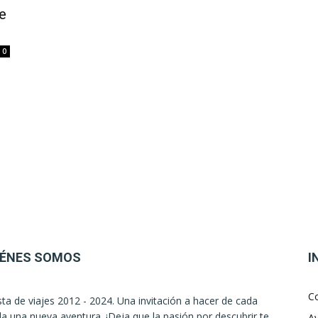
e
0
IÉNES SOMOS
I
C
sta de viajes 2012 - 2024. Una invitación a hacer de cada
la una nueva aventura. ¡Deja que la pasión por descubrir te
Av