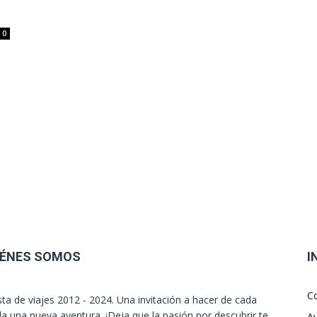
0
IÉNES SOMOS
I
C
sta de viajes 2012 - 2024. Una invitación a hacer de cada
la una nueva aventura. ¡Deja que la pasión por descubrir te
Av