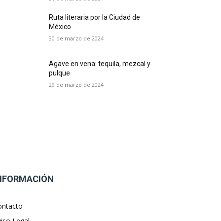
Ruta literaria por la Ciudad de
México
30 de marzo de 2024
Agave en vena: tequila, mezcal y
pulque
29 de marzo de 2024
NFORMACIÓN
ontacto
iso Legal