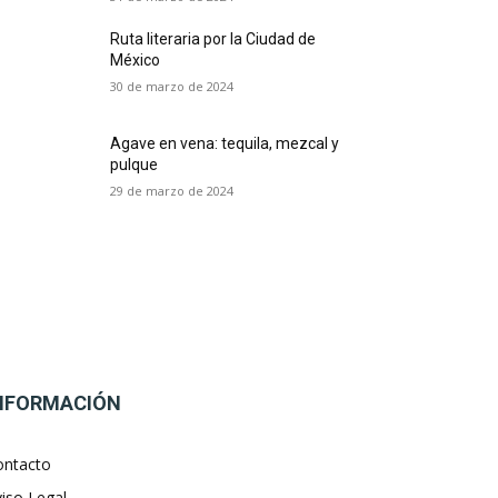
Ruta literaria por la Ciudad de
México
30 de marzo de 2024
Agave en vena: tequila, mezcal y
pulque
29 de marzo de 2024
NFORMACIÓN
ontacto
iso Legal