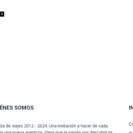
0
IÉNES SOMOS
I
C
sta de viajes 2012 - 2024. Una invitación a hacer de cada
la una nueva aventura. ¡Deja que la pasión por descubrir te
Av