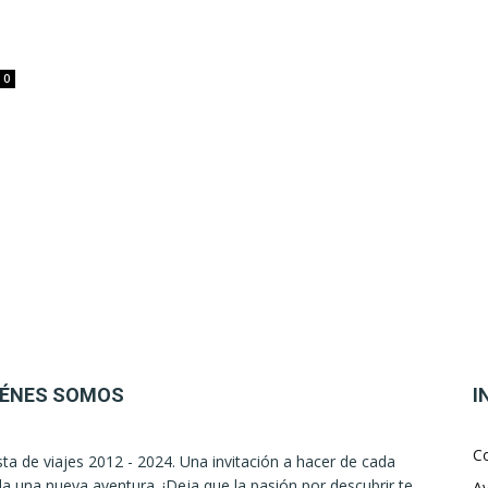
0
IÉNES SOMOS
I
C
sta de viajes 2012 - 2024. Una invitación a hacer de cada
la una nueva aventura. ¡Deja que la pasión por descubrir te
Av