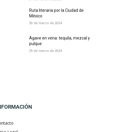
Ruta literaria por la Ciudad de
México
30 de marzo de 2024
Agave en vena: tequila, mezcal y
pulque
29 de marzo de 2024
NFORMACIÓN
ontacto
iso Legal