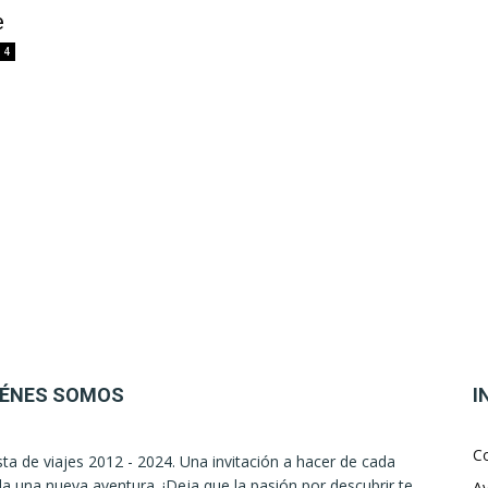
e
4
IÉNES SOMOS
I
C
sta de viajes 2012 - 2024. Una invitación a hacer de cada
la una nueva aventura. ¡Deja que la pasión por descubrir te
Av