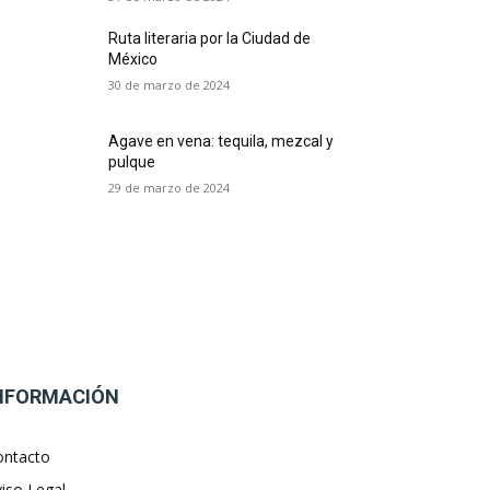
Ruta literaria por la Ciudad de
México
30 de marzo de 2024
Agave en vena: tequila, mezcal y
pulque
29 de marzo de 2024
NFORMACIÓN
ontacto
iso Legal