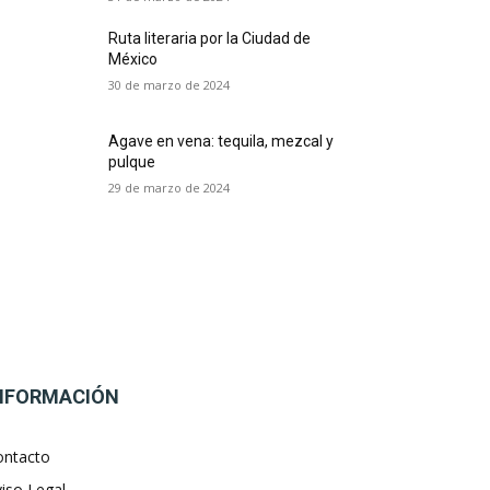
Ruta literaria por la Ciudad de
México
30 de marzo de 2024
Agave en vena: tequila, mezcal y
pulque
29 de marzo de 2024
NFORMACIÓN
ontacto
iso Legal