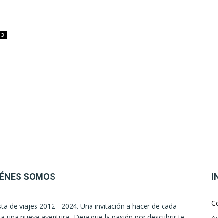
3
IÉNES SOMOS
I
C
sta de viajes 2012 - 2024. Una invitación a hacer de cada
la una nueva aventura. ¡Deja que la pasión por descubrir te
Av