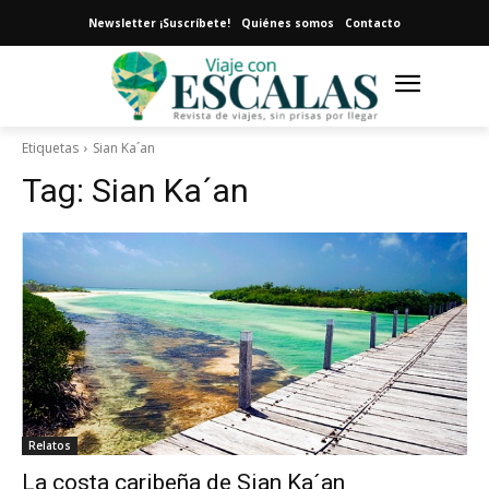
Newsletter ¡Suscríbete!
Quiénes somos
Contacto
Etiquetas
Sian Ka´an
Tag:
Sian Ka´an
Relatos
La costa caribeña de Sian Ka´an