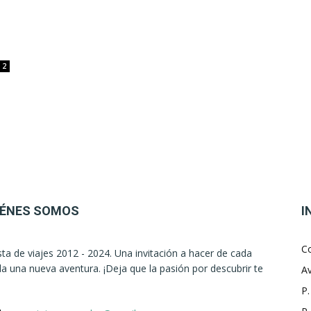
2
IÉNES SOMOS
I
C
sta de viajes 2012 - 2024. Una invitación a hacer de cada
la una nueva aventura. ¡Deja que la pasión por descubrir te
Av
P.