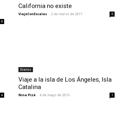
California no existe
ViajeConEscalas
-
2 de marzo de 2017
0
0
Diarios
Viaje a la isla de Los Ángeles, Isla
Catalina
Nina Pizá
-
6 de mayo de 2015
4
1