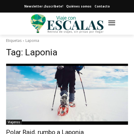
Newsletter ¡Suscríbete!
Quiénes somos
Contacto
Etiquetas
Laponia
Tag:
Laponia
Viajeros
Polar Raid, rumbo a Laponia