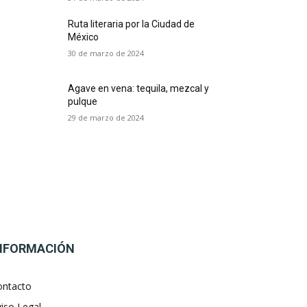
Ruta literaria por la Ciudad de
México
30 de marzo de 2024
Agave en vena: tequila, mezcal y
pulque
29 de marzo de 2024
NFORMACIÓN
ontacto
iso Legal