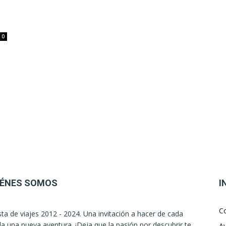
0
IÉNES SOMOS
I
C
sta de viajes 2012 - 2024. Una invitación a hacer de cada
la una nueva aventura. ¡Deja que la pasión por descubrir te
Av