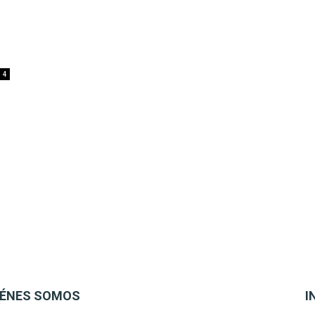
4
IÉNES SOMOS
I