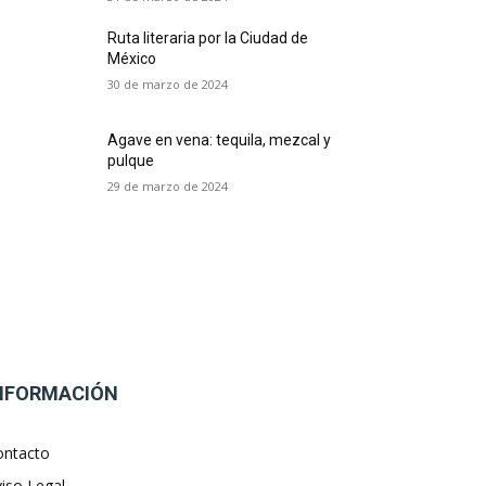
Ruta literaria por la Ciudad de
México
30 de marzo de 2024
Agave en vena: tequila, mezcal y
pulque
29 de marzo de 2024
NFORMACIÓN
ontacto
iso Legal