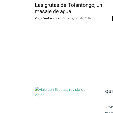
Las grutas de Tolantongo, un
masaje de agua
ViajeConEscalas
-
22 de agosto de 2016
QU
Revi
esca