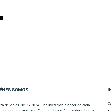
0
IÉNES SOMOS
I
C
sta de viajes 2012 - 2024. Una invitación a hacer de cada
la una nueva aventura. ¡Deja que la pasión por descubrir te
Av