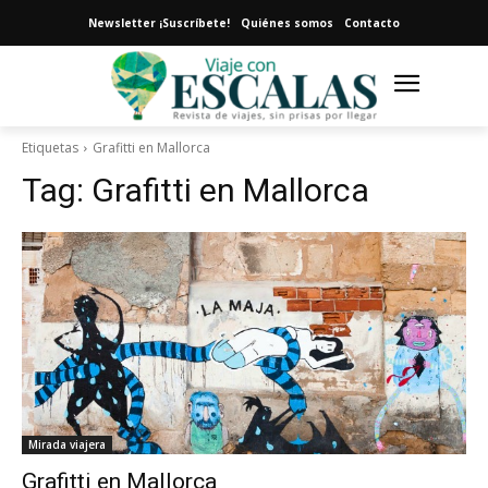
Newsletter ¡Suscríbete!
Quiénes somos
Contacto
Etiquetas
Grafitti en Mallorca
Tag:
Grafitti en Mallorca
Mirada viajera
Grafitti en Mallorca