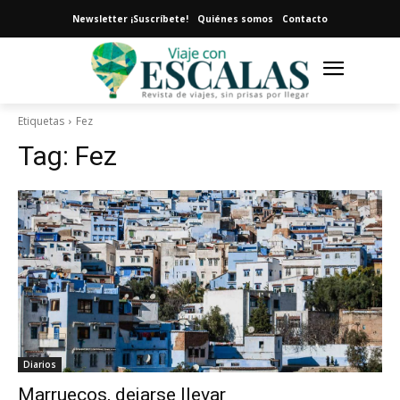
Newsletter ¡Suscríbete!
Quiénes somos
Contacto
Etiquetas
Fez
Tag:
Fez
Diarios
Marruecos, dejarse llevar