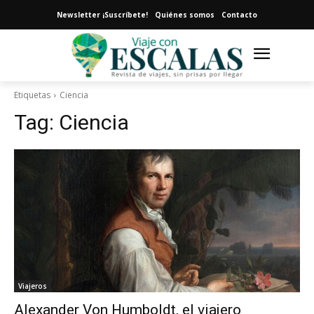
Newsletter ¡Suscríbete!
Quiénes somos
Contacto
Etiquetas
Ciencia
Tag:
Ciencia
Viajeros
Alexander Von Humboldt, el viajero