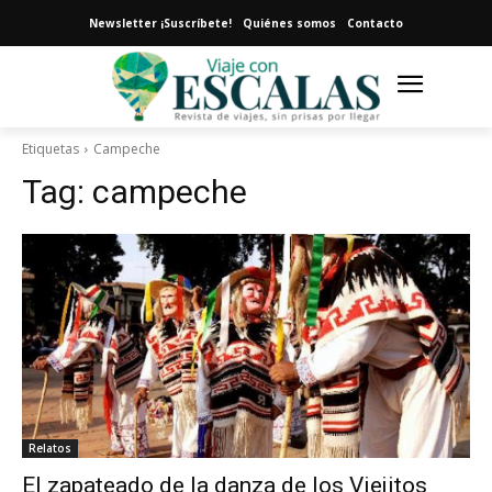
Newsletter ¡Suscríbete!
Quiénes somos
Contacto
Etiquetas
Campeche
Tag:
campeche
Relatos
El zapateado de la danza de los Viejitos