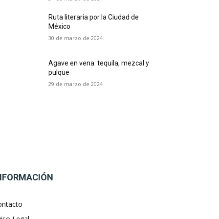
Ruta literaria por la Ciudad de
México
30 de marzo de 2024
Agave en vena: tequila, mezcal y
pulque
29 de marzo de 2024
NFORMACIÓN
ontacto
iso Legal