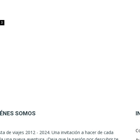
3
IÉNES SOMOS
I
C
sta de viajes 2012 - 2024. Una invitación a hacer de cada
la una nueva aventura. ¡Deja que la pasión por descubrir te
Av