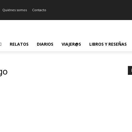
Quiénes somos
Contacto
RELATOS
DIARIOS
VIAJER@S
LIBROS Y RESEÑAS
go