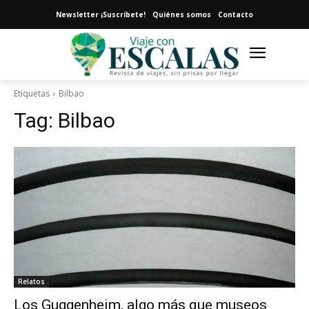
Newsletter ¡Suscríbete!
Quiénes somos
Contacto
Etiquetas
Bilbao
Tag:
Bilbao
Relatos
Los Guggenheim, algo más que museos