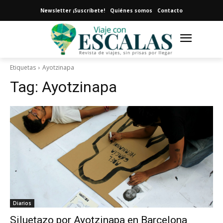
Newsletter ¡Suscríbete!
Quiénes somos
Contacto
Etiquetas
Ayotzinapa
Tag:
Ayotzinapa
Diarios
Siluetazo por Ayotzinapa en Barcelona