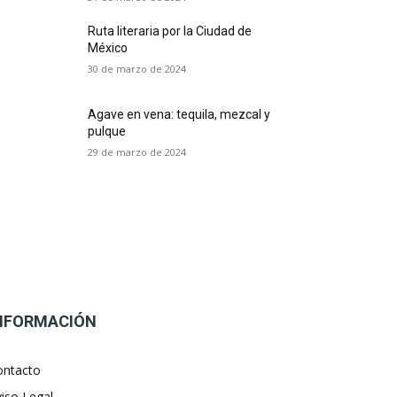
Ruta literaria por la Ciudad de
México
30 de marzo de 2024
Agave en vena: tequila, mezcal y
pulque
29 de marzo de 2024
NFORMACIÓN
ontacto
iso Legal