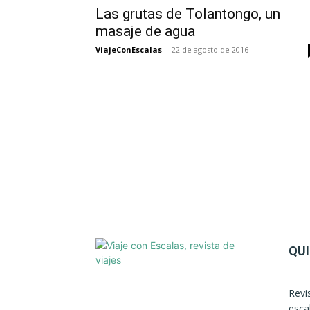
Las grutas de Tolantongo, un
masaje de agua
ViajeConEscalas
-
22 de agosto de 2016
QU
Revi
esca