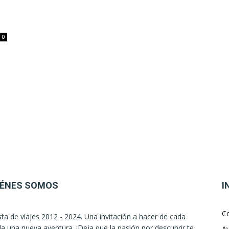
0
IÉNES SOMOS
I
C
sta de viajes 2012 - 2024. Una invitación a hacer de cada
la una nueva aventura. ¡Deja que la pasión por descubrir te
Av